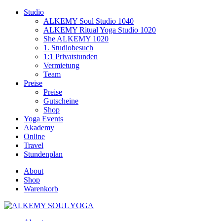
Studio
ALKEMY Soul Studio 1040
ALKEMY Ritual Yoga Studio 1020
She ALKEMY 1020
1. Studiobesuch
1:1 Privatstunden
Vermietung
Team
Preise
Preise
Gutscheine
Shop
Yoga Events
Akademy
Online
Travel
Stundenplan
About
Shop
Warenkorb