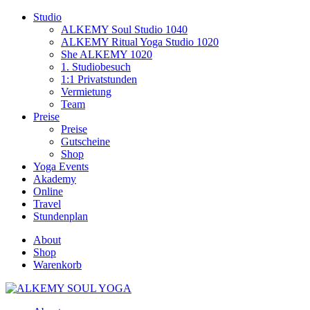
Studio
ALKEMY Soul Studio 1040
ALKEMY Ritual Yoga Studio 1020
She ALKEMY 1020
1. Studiobesuch
1:1 Privatstunden
Vermietung
Team
Preise
Preise
Gutscheine
Shop
Yoga Events
Akademy
Online
Travel
Stundenplan
About
Shop
Warenkorb