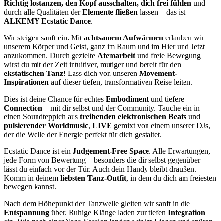
Richtig lostanzen, den Kopf ausschalten, dich frei fühlen
und
durch alle Qualitäten der
Elemente fließen
lassen – das ist
ALKEMY Ecstatic Dance
.
Wir steigen sanft ein: Mit
achtsamem Aufwärmen
erlauben wir
unserem Körper und Geist, ganz im Raum und im Hier und Jetzt
anzukommen. Durch gezielte
Atemarbeit
und freie Bewegung
wirst du mit der Zeit intuitiver, mutiger und bereit für den
ekstatischen Tanz
! Lass dich von unseren
Movement-
Inspirationen
auf dieser tiefen, transformativen Reise leiten.
Dies ist deine Chance für echtes
Embodiment
und tiefere
Connection
– mit dir selbst und der Community. Tauche ein in
einen Soundteppich aus
treibenden elektronischen Beats
und
pulsierender Worldmusic
,
LIVE
gemixt von einem unserer DJs,
der die Welle der Energie perfekt für dich gestaltet.
Ecstatic Dance ist ein
Judgement-Free Space
. Alle Erwartungen,
jede Form von Bewertung – besonders die dir selbst gegenüber –
lässt du einfach vor der Tür. Auch dein Handy bleibt draußen.
Komm in deinem
liebsten Tanz-Outfit
, in dem du dich am freiesten
bewegen kannst.
Nach dem Höhepunkt der Tanzwelle gleiten wir sanft in die
Entspannung
über. Ruhige Klänge laden zur tiefen
Integration