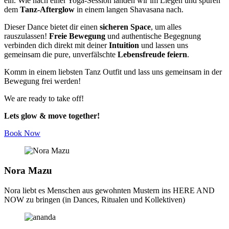
ein. Wie nach einer Yoga-Session landen wir im Liegen und spüren
dem
Tanz-Afterglow
in einem langen Shavasana nach.
Dieser Dance bietet dir einen
sicheren Space
, um alles
rauszulassen!
Freie Bewegung
und authentische Begegnung
verbinden dich direkt mit deiner
Intuition
und lassen uns
gemeinsam die pure, unverfälschte
Lebensfreude feiern
.
Komm in einem liebsten Tanz Outfit und lass uns gemeinsam in der
Bewegung frei werden!
We are ready to take off!
Lets glow & move together!
Book Now
Nora Mazu
Nora liebt es Menschen aus gewohnten Mustern ins HERE AND
NOW zu bringen (in Dances, Ritualen und Kollektiven)