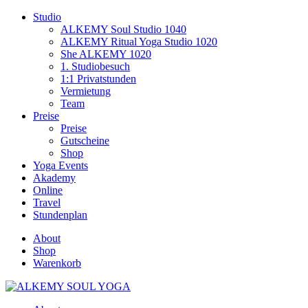
Studio
ALKEMY Soul Studio 1040
ALKEMY Ritual Yoga Studio 1020
She ALKEMY 1020
1. Studiobesuch
1:1 Privatstunden
Vermietung
Team
Preise
Preise
Gutscheine
Shop
Yoga Events
Akademy
Online
Travel
Stundenplan
About
Shop
Warenkorb