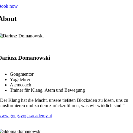
Book now
About
Dariusz Domanowski
Gongmentor
Yogalehrer
Atemcoach
Trainer für Klang, Atem und Bewegung
Der Klang hat die Macht, unsere tiefsten Blockaden zu lösen, uns zu
ransformieren und zu dem zurückzuführen, was wir wirklich sind.“
www.gong-yoga-academy.at