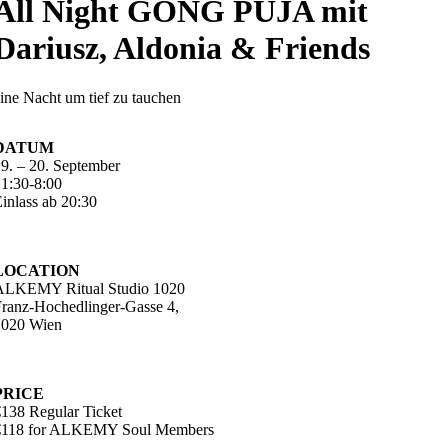
All Night GONG PUJA mit
Dariusz, Aldonia & Friends
ine Nacht um tief zu tauchen
DATUM
9. – 20. September
1:30-8:00
inlass ab 20:30
LOCATION
ALKEMY Ritual Studio 1020
ranz-Hochedlinger-Gasse 4,
1020 Wien
PRICE
138 Regular Ticket
€118 for ALKEMY Soul Members