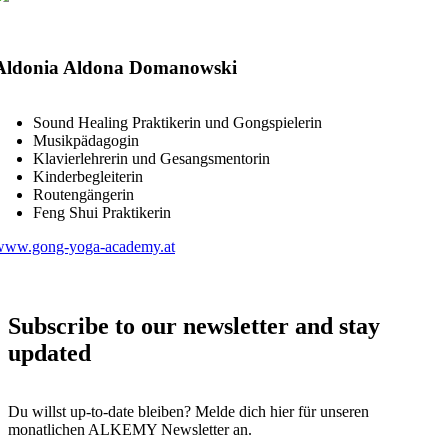
Aldonia Aldona Domanowski
Sound Healing Praktikerin und Gongspielerin
Musikpädagogin
Klavierlehrerin und Gesangsmentorin
Kinderbegleiterin
Routengängerin
Feng Shui Praktikerin
www.gong-yoga-academy.at
Subscribe to our newsletter and stay
updated
Du willst up-to-date bleiben? Melde dich hier für unseren
monatlichen ALKEMY Newsletter an.