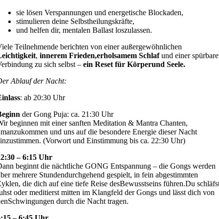
sie lösen Verspannungen und energetische Blockaden,
stimulieren deine Selbstheilungskräfte,
und helfen dir, mentalen Ballast loszulassen.
iele Teilnehmende berichten von einer außergewöhnlichen
eichtigkeit
,
innerem Frieden,erholsamem Schlaf
und einer spürbar
erbindung zu sich selbst –
ein Reset für Körperund Seele.
er Ablauf der Nacht:
inlass
: ab 20:30 Uhr
Beginn
der Gong Puja: ca. 21:30 Uhr
ir beginnen mit einer sanften Meditation & Mantra Chanten,
manzukommen und uns auf die besondere Energie dieser Nacht
inzustimmen. (Vorwort und Einstimmung bis ca. 22:30 Uhr)
22:30 – 6:15 Uhr
Dann beginnt die nächtliche GONG Entspannung – die Gongs werden
ber mehrere Stundendurchgehend gespielt, in fein abgestimmten
yklen, die dich auf eine tiefe Reise desBewusstseins führen.Du schläfst
uhst oder meditierst mitten im Klangfeld der Gongs und lässt dich von
enSchwingungen durch die Nacht tragen.
6:15 – 6:45 Uhr