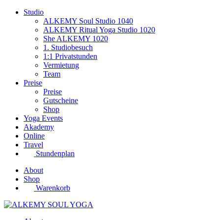
Studio
ALKEMY Soul Studio 1040
ALKEMY Ritual Yoga Studio 1020
She ALKEMY 1020
1. Studiobesuch
1:1 Privatstunden
Vermietung
Team
Preise
Preise
Gutscheine
Shop
Yoga Events
Akademy
Online
Travel
Stundenplan
About
Shop
Warenkorb