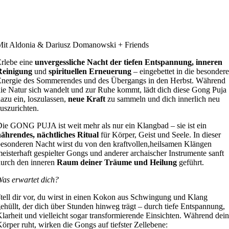
Mit Aldonia & Dariusz Domanowski + Friends
rlebe eine
unvergessliche Nacht der tiefen Entspannung,
inneren
Reinigung
und
spirituellen Erneuerung
– eingebettet in die besondere
nergie des Sommerendes und des Übergangs in den Herbst. Während
ie Natur sich wandelt und zur Ruhe kommt, lädt dich diese Gong Puja
azu ein, loszulassen,
neue Kraft
zu sammeln und dich innerlich neu
uszurichten.
ie GONG PUJA ist weit mehr als nur ein Klangbad – sie ist ein
nährendes, nächtliches Ritual
für Körper, Geist und Seele. In dieser
esonderen Nacht wirst du von den kraftvollen,heilsamen Klängen
eisterhaft gespielter Gongs und anderer archaischer Instrumente sanft
urch den inneren
Raum deiner Träume und Heilung
geführt.
as erwartet dich?
S
tell dir vor, du wirst in einen Kokon aus Schwingung und Klang
ehüllt, der dich über Stunden hinweg trägt – durch tiefe Entspannung,
larheit und vielleicht sogar transformierende Einsichten. Während dein
örper ruht, wirken die Gongs auf tiefster Zellebene: