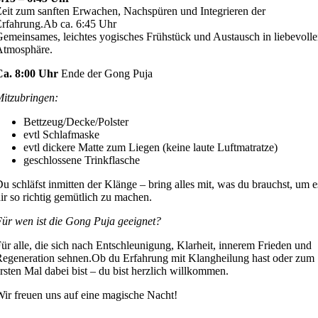
eit zum sanften Erwachen, Nachspüren und Integrieren der
rfahrung.Ab ca. 6:45 Uhr
emeinsames, leichtes yogisches Frühstück und Austausch in liebevolle
Atmosphäre.
Ca. 8:00 Uhr
Ende der Gong Puja
Mitzubringen:
Bettzeug/Decke/Polster
evtl Schlafmaske
evtl dickere Matte zum Liegen (keine laute Luftmatratze)
geschlossene Trinkflasche
u schläfst inmitten der Klänge – bring alles mit, was du brauchst, um e
ir so richtig gemütlich zu machen.
ür wen ist die Gong Puja geeignet?
ür alle, die sich nach Entschleunigung, Klarheit, innerem Frieden und
egeneration sehnen.Ob du Erfahrung mit Klangheilung hast oder zum
rsten Mal dabei bist – du bist herzlich willkommen.
ir freuen uns auf eine magische Nacht!