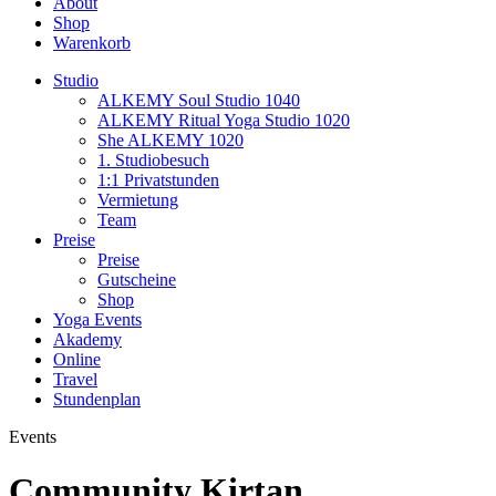
About
Shop
Warenkorb
Studio
ALKEMY Soul Studio 1040
ALKEMY Ritual Yoga Studio 1020
She ALKEMY 1020
1. Studiobesuch
1:1 Privatstunden
Vermietung
Team
Preise
Preise
Gutscheine
Shop
Yoga Events
Akademy
Online
Travel
Stundenplan
Events
Community Kirtan