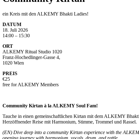
ein Kreis mit den ALKEMY Bhakti Ladies!
DATUM
18. Juli 2026
14:00 – 15:30
ORT
ALKEMY Ritual Studio 1020
Franz-Hochedlinger-Gasse 4,
1020 Wien
PREIS
€25
free for ALKEMY Members
Community Kirtan à la ALKEMY Soul Fam!
Tauche in einen gemeinschaftlichen Kirtan mit dem ALKEMY Bhakti Te
Herzöffnender Reise mit Harmonium, Stimme, Trommel und Rassel.
(EN) Dive deep into a community Kirtan experience with the ALKEMY 
opening journey with harmonium, vocals, drum, and rattle.