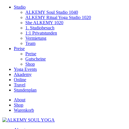
Studio
ALKEMY Soul Studio 1040
ALKEMY Ritual Yoga Studio 1020
She ALKEMY 1020
1. Studiobesuch
1:1 Privatstunden
Vermietung
Team
Preise
Preise
Gutscheine
Shop
Yoga Events
Akademy
Online
Travel
Stundenplan
About
Shop
Warenkorb